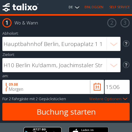
DE
EINLOGGEN
SELF SERVICE
Wo & Wann
Abholort:
Zielort:
am:
09.08
Morgen
Für
2 Fahrgäste
mit
2 Gepäckstücken
Weitere Optionen