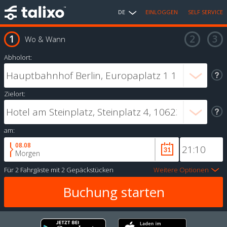
DE
EINLOGGEN
SELF SERVICE
Wo & Wann
Abholort:
Zielort:
am:
08.08
Morgen
Für
2 Fahrgäste
mit
2 Gepäckstücken
Weitere Optionen