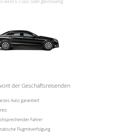
s-Benz E-Class oder gleichwärtig
vorit der Geschäftsreisenden
rzes Auto garantiert
reis
schsprechender Fahrer
atische Flugmitverfolgung