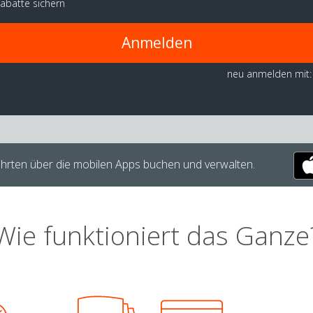
abatte sichern
Anmelden
neu anmelden mit:
hrten über die mobilen Apps buchen und verwalten.
Wie funktioniert das Ganze