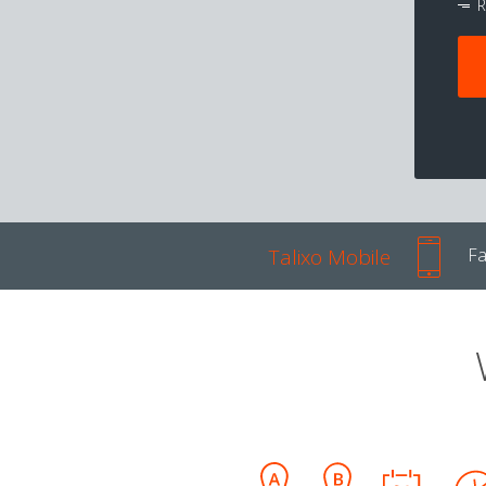
R
Talixo Mobile
Fa