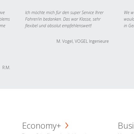
ave
Ich möchte mich für den super Service Ihrer
We we
oblems
Fahrer/in bedanken. Das war Klasse, sehr
would
 me
flexibel und absolut empfehlenswert!
in Ge
M. Vogel, VOGEL Ingenieure
R.M.
Economy+
Busi