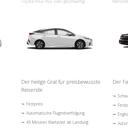
Toyota Prius Plus oder gleichwertig
Mercede
Der heilige Gral für preisbewusste
Der Fa
Reisende
Schwa
Festpreis
Festp
Automatische Flugmitverfolgung
Engli
45 Minuten Wartezeit ab Landung
Autom