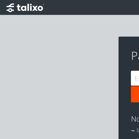
P
E
No
S