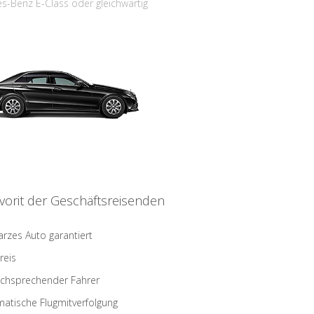
s-Benz E-Class oder gleichwärtig
vorit der Geschäftsreisenden
rzes Auto garantiert
reis
schsprechender Fahrer
atische Flugmitverfolgung