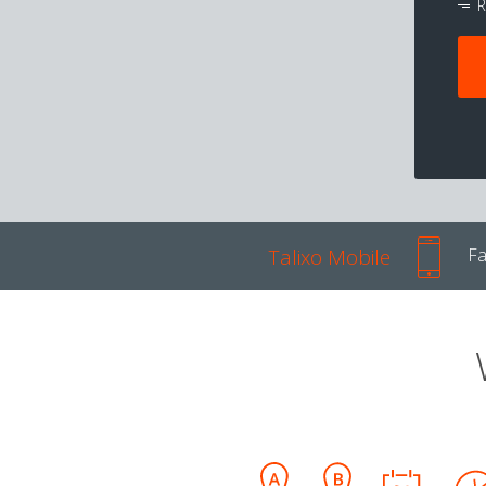
R
Talixo Mobile
Fa