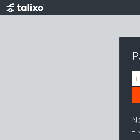
P
E
No
S