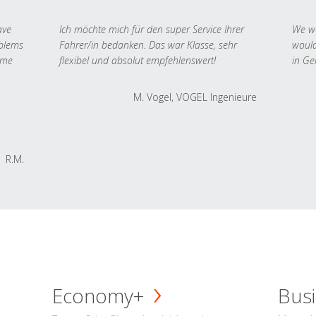
ave
Ich möchte mich für den super Service Ihrer
We we
oblems
Fahrer/in bedanken. Das war Klasse, sehr
would
 me
flexibel und absolut empfehlenswert!
in Ge
M. Vogel, VOGEL Ingenieure
R.M.
Economy+
Busi