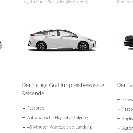
Toyota Prius Plus oder gleichwertig
Mercede
Der heilige Gral für preisbewusste
Der Fa
Reisende
Schwa
Festpreis
Festp
Automatische Flugmitverfolgung
Engli
45 Minuten Wartezeit ab Landung
Autom