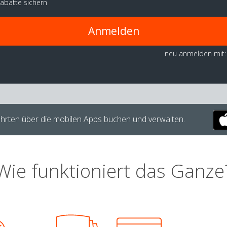
abatte sichern
Anmelden
neu anmelden mit:
hrten über die mobilen Apps buchen und verwalten.
Wie funktioniert das Ganze