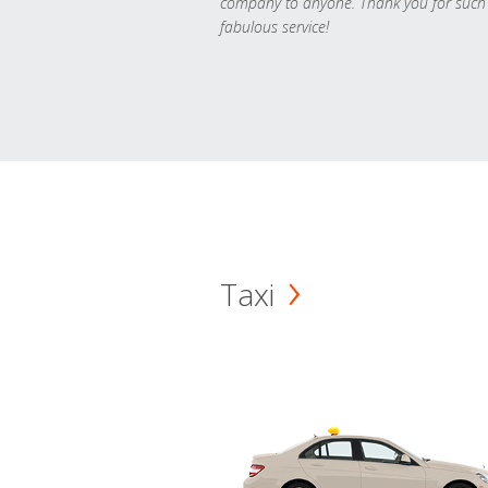
company to anyone. Thank you for such
fabulous service!
Taxi