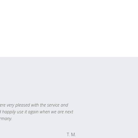
re very pleased with the service and
 happily use it again when we are next
rmany.
T. M.