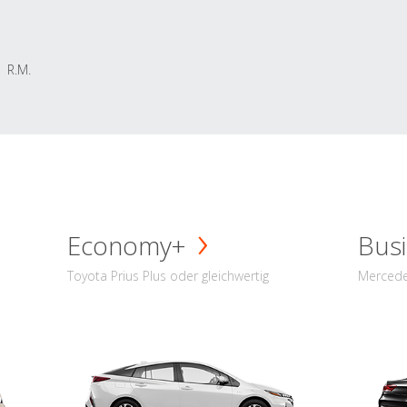
R.M.
Economy+
Busi
Toyota Prius Plus oder gleichwertig
Mercede