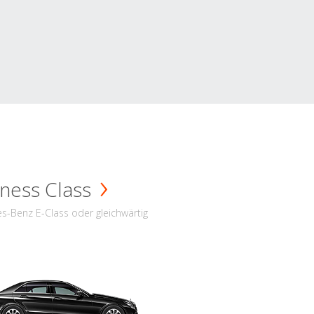
ness Class
s-Benz E-Class oder gleichwärtig