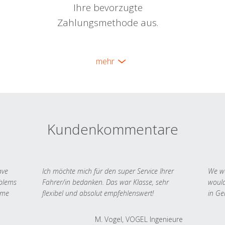
Ihre bevorzugte
Zahlungsmethode aus.
mehr
Kundenkommentare
ave
Ich möchte mich für den super Service Ihrer
We we
oblems
Fahrer/in bedanken. Das war Klasse, sehr
would
 me
flexibel und absolut empfehlenswert!
in Ge
M. Vogel, VOGEL Ingenieure