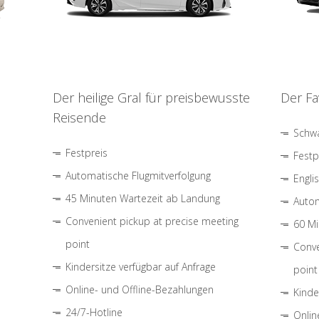
Der heilige Gral für preisbewusste
Der Fa
Reisende
Schwa
Festpreis
Festp
Automatische Flugmitverfolgung
Engli
45 Minuten Wartezeit ab Landung
Autom
Convenient pickup at precise meeting
60 Mi
point
Conve
Kindersitze verfügbar auf Anfrage
point
Online- und Offline-Bezahlungen
Kinde
24/7-Hotline
Onlin