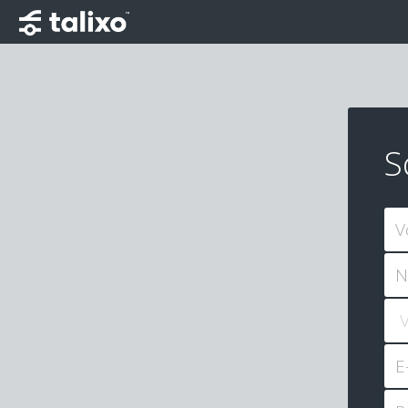
S
V
N
E