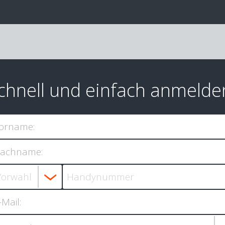
chnell und einfach anmelde
orname:
achname:
-Mail: