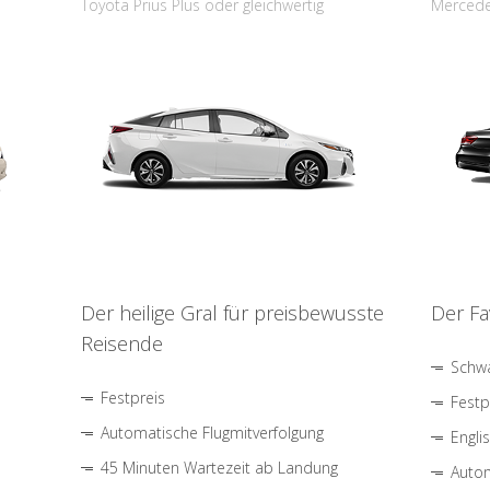
Toyota Prius Plus oder gleichwertig
Mercede
Der heilige Gral für preisbewusste
Der Fa
Reisende
Schwa
Festpreis
Festp
Automatische Flugmitverfolgung
Engli
45 Minuten Wartezeit ab Landung
Autom