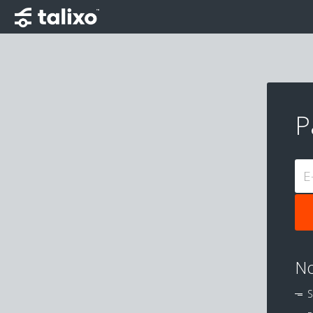
P
E
No
S