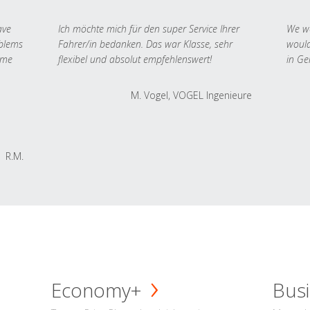
ave
Ich möchte mich für den super Service Ihrer
We we
oblems
Fahrer/in bedanken. Das war Klasse, sehr
would
 me
flexibel und absolut empfehlenswert!
in Ge
M. Vogel, VOGEL Ingenieure
R.M.
Economy+
Busi