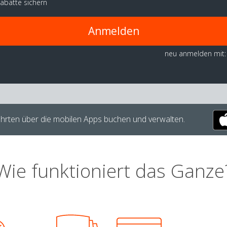
abatte sichern
Anmelden
neu anmelden mit:
hrten über die mobilen Apps buchen und verwalten.
Wie funktioniert das Ganze