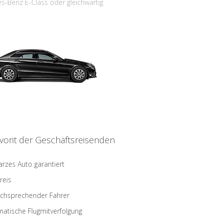
s-Benz E-Class oder gleichwärtig
vorit der Geschäftsreisenden
rzes Auto garantiert
reis
schsprechender Fahrer
atische Flugmitverfolgung