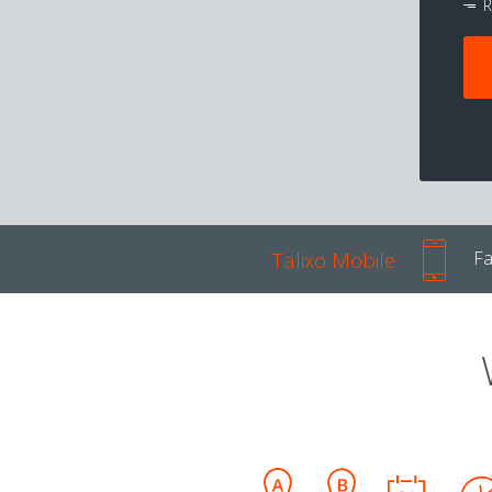
R
Talixo Mobile
Fa