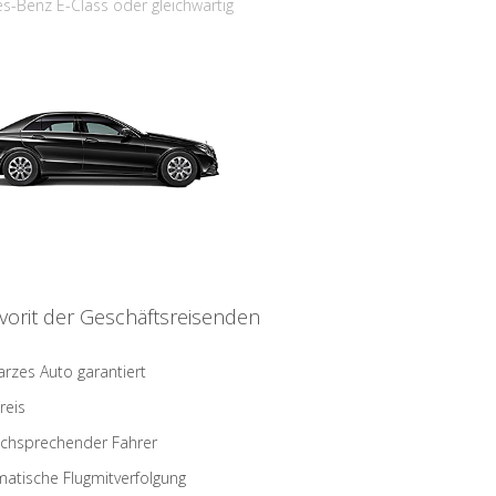
s-Benz E-Class oder gleichwärtig
vorit der Geschäftsreisenden
rzes Auto garantiert
reis
schsprechender Fahrer
atische Flugmitverfolgung