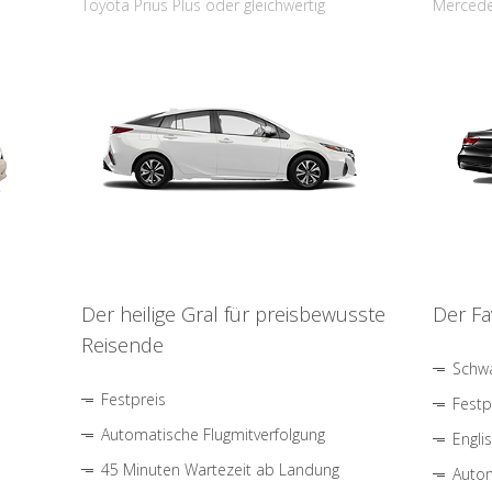
Toyota Prius Plus oder gleichwertig
Mercede
Der heilige Gral für preisbewusste
Der Fa
Reisende
Schwa
Festpreis
Festp
Automatische Flugmitverfolgung
Engli
45 Minuten Wartezeit ab Landung
Autom