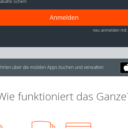
abatte sichern
Anmelden
neu anmelden mit:
hrten über die mobilen Apps buchen und verwalten.
Wie funktioniert das Ganze