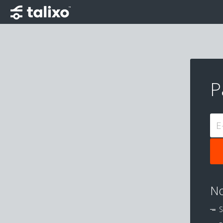
P
E
No
S