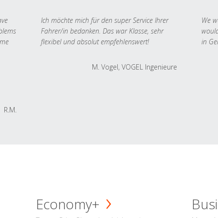
ave
Ich möchte mich für den super Service Ihrer
We we
oblems
Fahrer/in bedanken. Das war Klasse, sehr
would
 me
flexibel und absolut empfehlenswert!
in Ge
M. Vogel, VOGEL Ingenieure
R.M.
Economy+
Busi