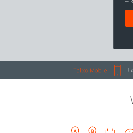
R
Talixo Mobile
Fa