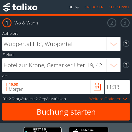
DE
EINLOGGEN
SELF SERVICE
Wo & Wann
Abholort:
Zielort:
am:
10.08
Morgen
Für
2 Fahrgäste
mit
2 Gepäckstücken
Weitere Optionen