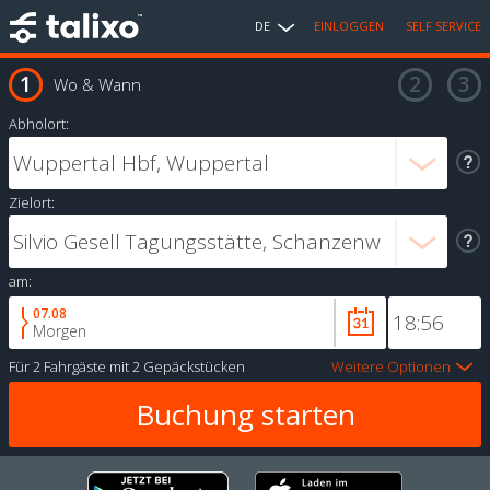
DE
EINLOGGEN
SELF SERVICE
Wo & Wann
Abholort:
Zielort:
am:
07.08
Morgen
Für
2 Fahrgäste
mit
2 Gepäckstücken
Weitere Optionen