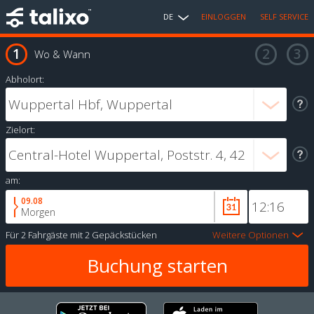
DE
EINLOGGEN
SELF SERVICE
Wo & Wann
Abholort:
Zielort:
am:
09.08
Morgen
Für
2 Fahrgäste
mit
2 Gepäckstücken
Weitere Optionen