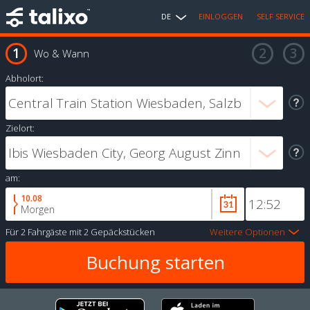
DE
EINLOGGEN
SELF SERVICE
Wo & Wann
Abholort:
Zielort:
am:
10.08
Morgen
Für
2 Fahrgäste
mit
2 Gepäckstücken
Weitere Optionen