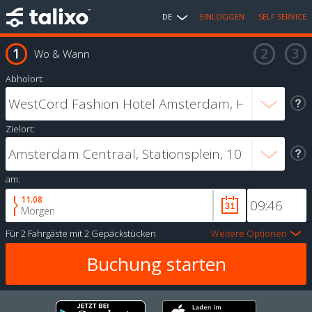
DE
EINLOGGEN
SELF SERVICE
Wo & Wann
Abholort:
Zielort:
am:
11.08
Morgen
Für
2 Fahrgäste
mit
2 Gepäckstücken
Weitere Optionen