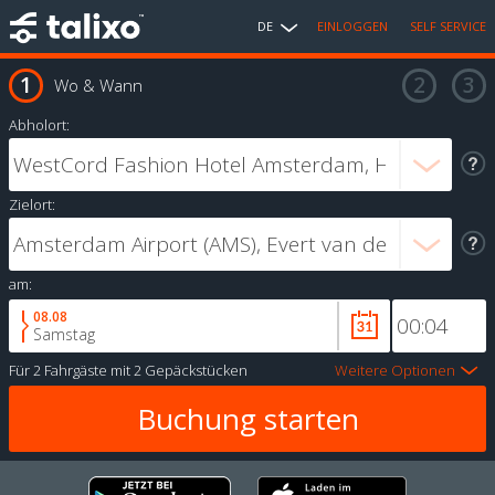
DE
EINLOGGEN
SELF SERVICE
Wo & Wann
Abholort:
Zielort:
am:
08.08
Samstag
Für
2 Fahrgäste
mit
2 Gepäckstücken
Weitere Optionen