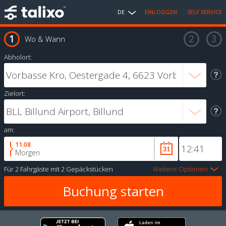
DE
EINLOGGEN
SELF SERVICE
Wo & Wann
Abholort:
Zielort:
am:
11.08
Morgen
Für
2 Fahrgäste
mit
2 Gepäckstücken
Weitere Optionen