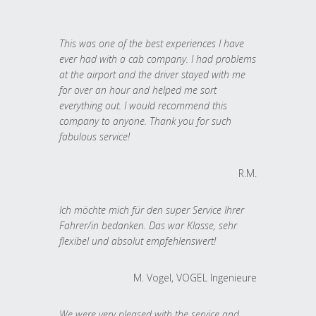
This was one of the best experiences I have
ever had with a cab company. I had problems
at the airport and the driver stayed with me
for over an hour and helped me sort
everything out. I would recommend this
company to anyone. Thank you for such
fabulous service!
R.M.
Ich möchte mich für den super Service Ihrer
Fahrer/in bedanken. Das war Klasse, sehr
flexibel und absolut empfehlenswert!
M. Vogel, VOGEL Ingenieure
We were very pleased with the service and