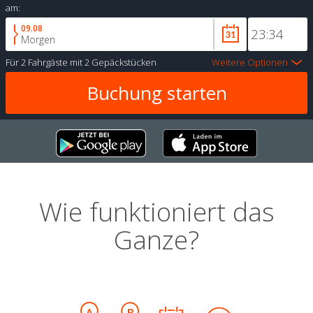
am:
09.08
Morgen
Für
2 Fahrgäste
mit
2 Gepäckstücken
Weitere Optionen
Wie funktioniert das
Ganze?