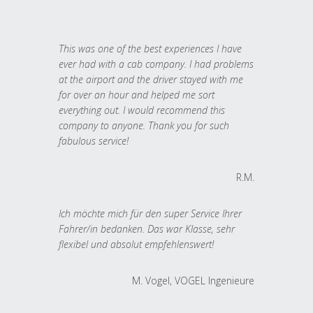
This was one of the best experiences I have
ever had with a cab company. I had problems
at the airport and the driver stayed with me
for over an hour and helped me sort
everything out. I would recommend this
company to anyone. Thank you for such
fabulous service!
R.M.
Ich möchte mich für den super Service Ihrer
Fahrer/in bedanken. Das war Klasse, sehr
flexibel und absolut empfehlenswert!
M. Vogel, VOGEL Ingenieure