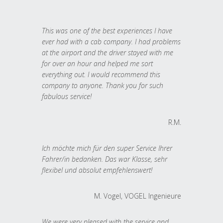
This was one of the best experiences I have
ever had with a cab company. I had problems
at the airport and the driver stayed with me
for over an hour and helped me sort
everything out. I would recommend this
company to anyone. Thank you for such
fabulous service!
R.M.
Ich möchte mich für den super Service Ihrer
Fahrer/in bedanken. Das war Klasse, sehr
flexibel und absolut empfehlenswert!
M. Vogel, VOGEL Ingenieure
We were very pleased with the service and