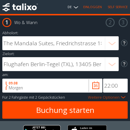
DE
EINLOGGEN
SELF SERVICE
Wo & Wann
Abholort:
Zielort:
am:
09.08
Morgen
Für
2 Fahrgäste
mit
2 Gepäckstücken
Weitere Optionen