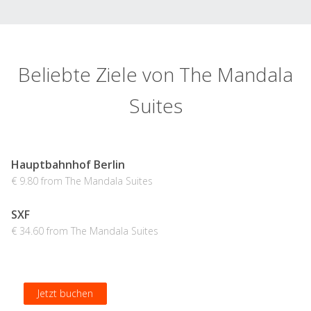
Beliebte Ziele von The Mandala
Suites
Hauptbahnhof Berlin
€ 9.80 from The Mandala Suites
SXF
€ 34.60 from The Mandala Suites
Jetzt buchen
Jetzt buchen