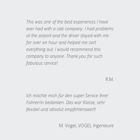
This was one of the best experiences I have
ever had with a cab company. I had problems
at the airport and the driver stayed with me
for over an hour and helped me sort
everything out. I would recommend this
company to anyone. Thank you for such
fabulous service!
R.M.
Ich möchte mich für den super Service Ihrer
Fahrer/in bedanken. Das war Klasse, sehr
flexibel und absolut empfehlenswert!
M. Vogel, VOGEL Ingenieure