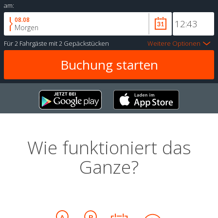
am:
08.08
Morgen
Für
2 Fahrgäste
mit
2 Gepäckstücken
Weitere Optionen
Wie funktioniert das
Ganze?