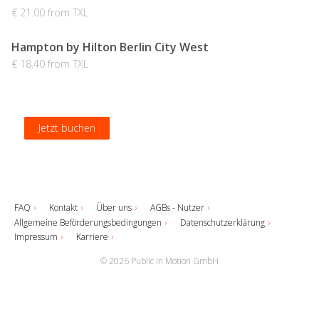
€ 21.00 from TXL
Hampton by Hilton Berlin City West
€ 18.40 from TXL
Jetzt buchen
Jetzt buchen
Jetzt buchen
Jetzt buchen
FAQ
Kontakt
Über uns
AGBs - Nutzer
Allgemeine Beförderungsbedingungen
Datenschutzerklärung
Impressum
Karriere
© 2026 Public in Motion GmbH