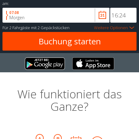
am:
07.08
Morgen
Für
2 Fahrgäste
mit
2 Gepäckstücken
Weitere Optionen
Wie funktioniert das
Ganze?