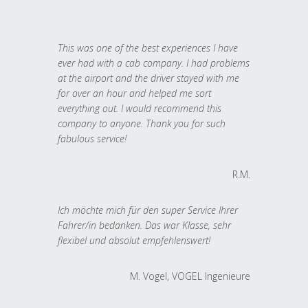
This was one of the best experiences I have
ever had with a cab company. I had problems
at the airport and the driver stayed with me
for over an hour and helped me sort
everything out. I would recommend this
company to anyone. Thank you for such
fabulous service!
R.M.
Ich möchte mich für den super Service Ihrer
Fahrer/in bedanken. Das war Klasse, sehr
flexibel und absolut empfehlenswert!
M. Vogel, VOGEL Ingenieure