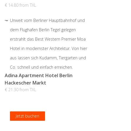
€ 14.80 from TXL
Unweit vom Berliner Hauptbahnhof und
dem Flughafen Berlin Tegel gelegen
erstrahlt das Best Western Premier Moa
Hotel in modernster Architektur. Von hier
aus lassen sich Kudamm, Tiergarten und
Co. schnell und einfach erreichen.
Adina Apartment Hotel Berlin
Hackescher Markt
€ 21.30 from TXL
Jetzt buchen
Jetzt buchen
Jetzt buchen
Jetzt buchen