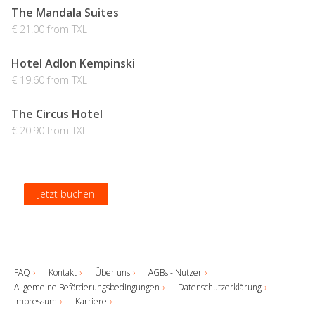
The Mandala Suites
€ 21.00 from TXL
Hotel Adlon Kempinski
€ 19.60 from TXL
The Circus Hotel
€ 20.90 from TXL
Jetzt buchen
Jetzt buchen
Jetzt buchen
Jetzt buchen
FAQ
Kontakt
Über uns
AGBs - Nutzer
Allgemeine Beförderungsbedingungen
Datenschutzerklärung
Impressum
Karriere