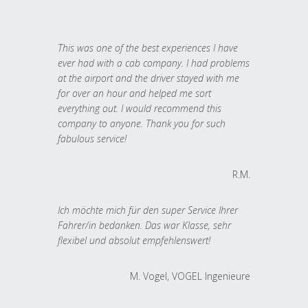
This was one of the best experiences I have
ever had with a cab company. I had problems
at the airport and the driver stayed with me
for over an hour and helped me sort
everything out. I would recommend this
company to anyone. Thank you for such
fabulous service!
R.M.
Ich möchte mich für den super Service Ihrer
Fahrer/in bedanken. Das war Klasse, sehr
flexibel und absolut empfehlenswert!
M. Vogel, VOGEL Ingenieure