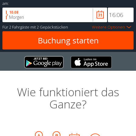
am:
10.08
Morgen
Für
2 Fahrgäste
mit
2 Gepäckstücken
Weitere Optionen
Wie funktioniert das
Ganze?