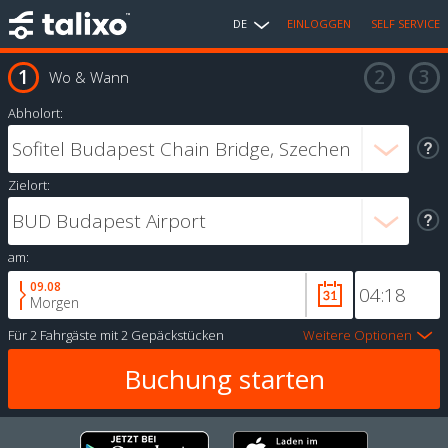
DE
EINLOGGEN
SELF SERVICE
Wo & Wann
Abholort:
Zielort:
am:
09.08
Morgen
Für
2 Fahrgäste
mit
2 Gepäckstücken
Weitere Optionen