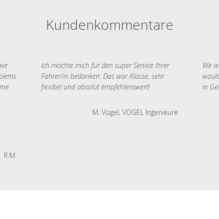
Kundenkommentare
ave
Ich möchte mich für den super Service Ihrer
We we
oblems
Fahrer/in bedanken. Das war Klasse, sehr
would
 me
flexibel und absolut empfehlenswert!
in Ge
M. Vogel, VOGEL Ingenieure
R.M.