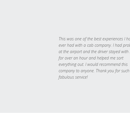
This was one of the best experiences I h
ever had with a cab company. I had pr
at the airport and the driver stayed with
for over an hour and helped me sort
everything out. I would recommend this
company to anyone. Thank you for such
fabulous service!