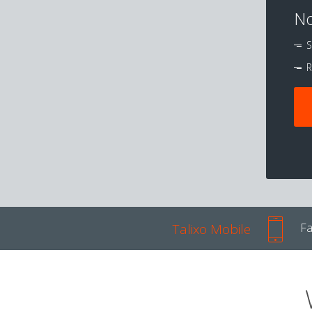
No
S
R
Talixo Mobile
Fa