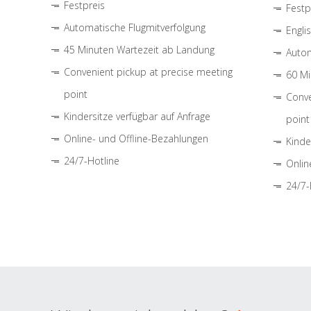
Festpreis
Festp
Automatische Flugmitverfolgung
Engli
45 Minuten Wartezeit ab Landung
Autom
Convenient pickup at precise meeting
60 Mi
point
Conve
Kindersitze verfügbar auf Anfrage
point
Online- und Offline-Bezahlungen
Kinde
24/7-Hotline
Onlin
24/7-