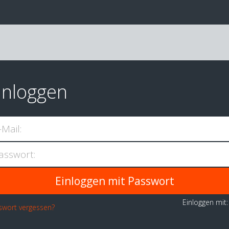
inloggen
-Mail:
asswort:
Einloggen mit
swort vergessen?