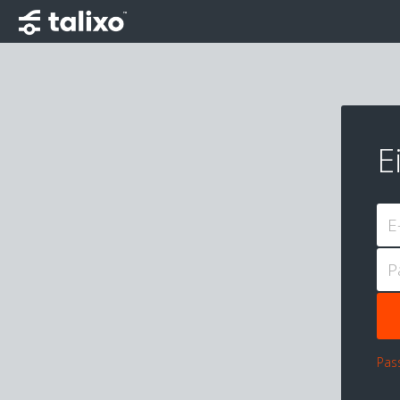
E
E
P
Pas