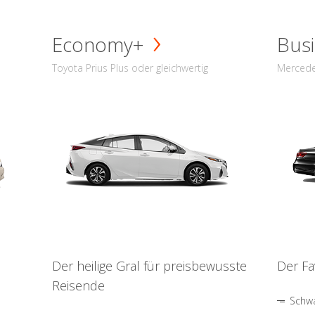
Economy+
Busi
Toyota Prius Plus oder gleichwertig
Mercede
Der heilige Gral für preisbewusste
Der Fa
Reisende
Schwa