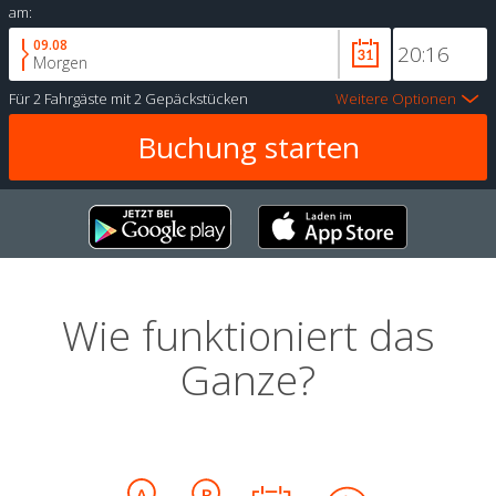
am:
09.08
Morgen
Für
2 Fahrgäste
mit
2 Gepäckstücken
Weitere Optionen
Wie funktioniert das
Ganze?