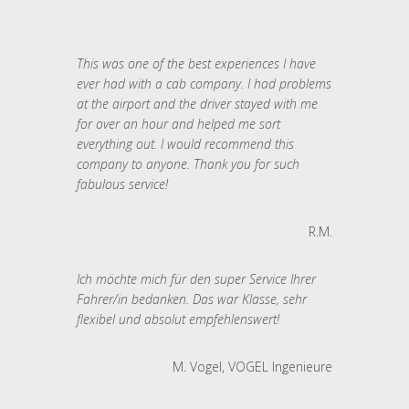
This was one of the best experiences I have
ever had with a cab company. I had problems
at the airport and the driver stayed with me
for over an hour and helped me sort
everything out. I would recommend this
company to anyone. Thank you for such
fabulous service!
R.M.
Ich möchte mich für den super Service Ihrer
Fahrer/in bedanken. Das war Klasse, sehr
flexibel und absolut empfehlenswert!
M. Vogel, VOGEL Ingenieure