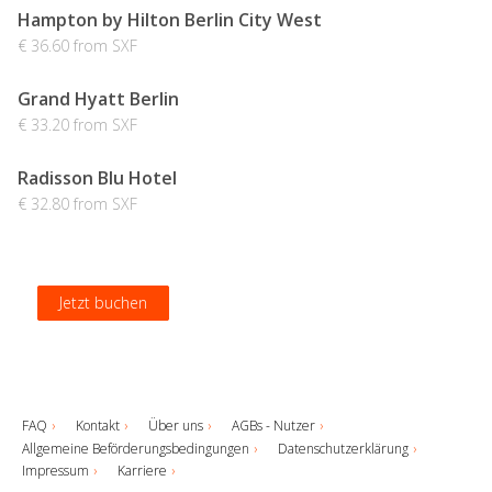
Hampton by Hilton Berlin City West
€ 36.60 from SXF
Grand Hyatt Berlin
€ 33.20 from SXF
Radisson Blu Hotel
€ 32.80 from SXF
Jetzt buchen
Jetzt buchen
Jetzt buchen
Jetzt buchen
FAQ
Kontakt
Über uns
AGBs - Nutzer
Allgemeine Beförderungsbedingungen
Datenschutzerklärung
Impressum
Karriere