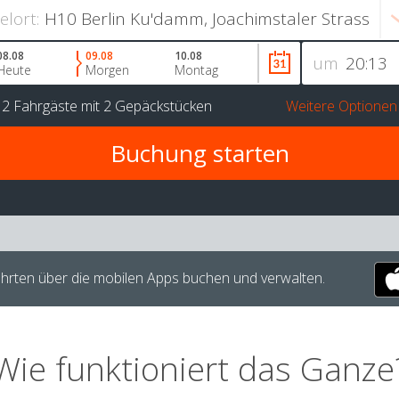
ielort:
08.08
09.08
10.08
um
Heute
Morgen
Montag
r
2 Fahrgäste
mit
2 Gepäckstücken
Weitere Optionen
hrten über die mobilen Apps buchen und verwalten.
Wie funktioniert das Ganze