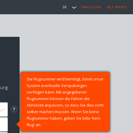
DE
EINLOGGEN
SELF SERVICE
Die Flugnummer wird benötigt, damit unser
System eventuelle Verspätungen
lung
verfolgen kann. Mit angegebener
Flugnummer können die Fahrer die
Abholzeit anpassen, so dass Sie dies nicht
selber machen müssen. Wenn Sie keine
Flugnummer haben, geben Sie bitte 'Kein
Flug' an.