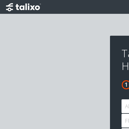
T
H
A
F