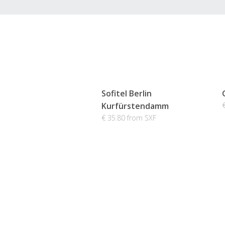
Sofitel Berlin
Kurfürstendamm
€ 35.80 from SXF