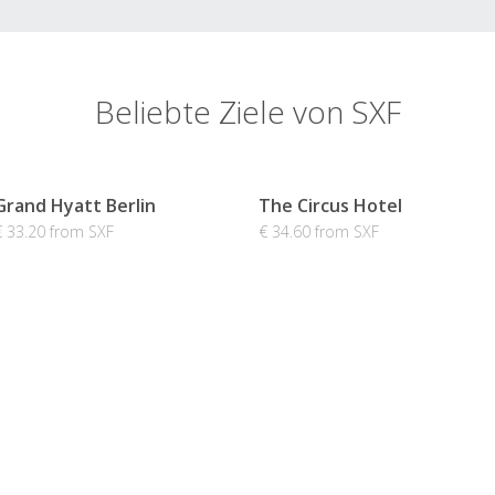
Beliebte Ziele von SXF
Grand Hyatt Berlin
The Circus Hotel
€ 33.20 from SXF
€ 34.60 from SXF