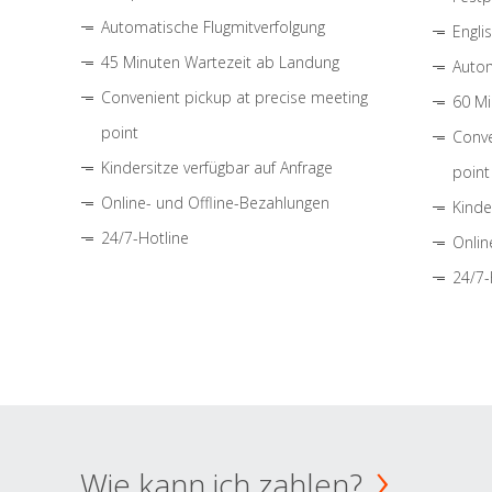
Automatische Flugmitverfolgung
Engli
45 Minuten Wartezeit ab Landung
Autom
Convenient pickup at precise meeting
60 Mi
point
Conve
Kindersitze verfügbar auf Anfrage
point
Online- und Offline-Bezahlungen
Kinde
24/7-Hotline
Onlin
24/7-
Wie kann ich zahlen?