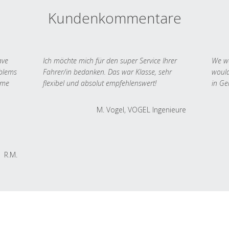
Kundenkommentare
ave
Ich möchte mich für den super Service Ihrer
We we
oblems
Fahrer/in bedanken. Das war Klasse, sehr
would
 me
flexibel und absolut empfehlenswert!
in Ge
M. Vogel, VOGEL Ingenieure
R.M.