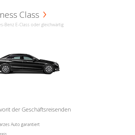
ness Class
s-Benz E-Class oder gleichwärtig
vorit der Geschäftsreisenden
rzes Auto garantiert
reis