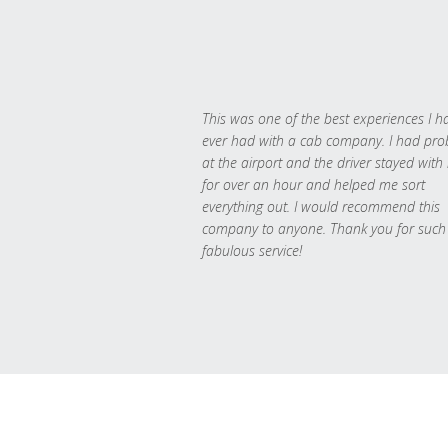
This was one of the best experiences I h
ever had with a cab company. I had pr
at the airport and the driver stayed with
for over an hour and helped me sort
everything out. I would recommend this
company to anyone. Thank you for such
fabulous service!