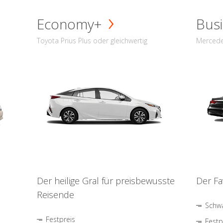
Economy+
Busi
Toyota Prius Plus oder gleichwertig
Mercede
Der heilige Gral für preisbewusste
Der Fa
Reisende
Schwa
Festpreis
Festp