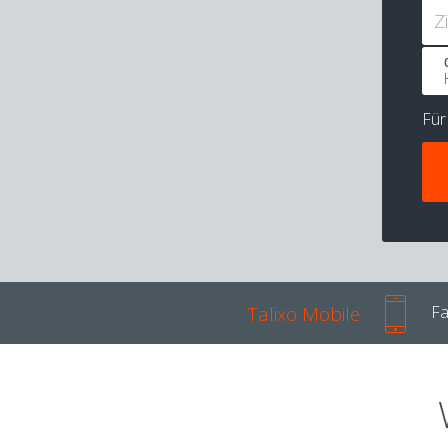
Z
Fü
Talixo Mobile
Fa