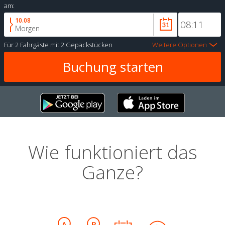
am:
10.08
Morgen
Für
2 Fahrgäste
mit
2 Gepäckstücken
Weitere Optionen
Wie funktioniert das
Ganze?