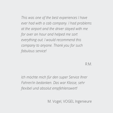
This was one of the best experiences I have
ever had with a cab company. I had problems
at the airport and the driver stayed with me
for over an hour and helped me sort
everything out. I would recommend this
company to anyone. Thank you for such
fabulous service!
R.M.
Ich möchte mich für den super Service Ihrer
Fahrer/in bedanken. Das war Klasse, sehr
flexibel und absolut empfehlenswert!
M. Vogel, VOGEL Ingenieure