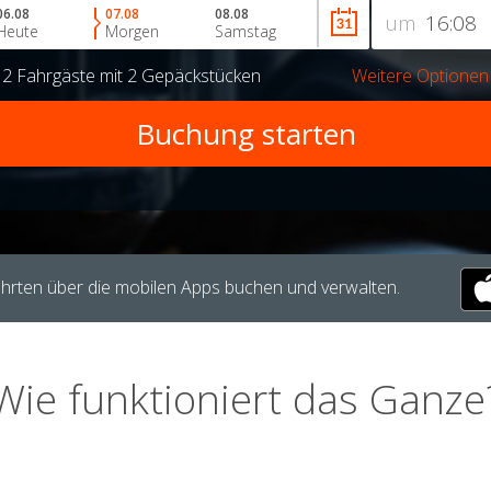
06.08
07.08
08.08
um
Heute
Morgen
Samstag
r
2 Fahrgäste
mit
2 Gepäckstücken
Weitere Optionen
hrten über die mobilen Apps buchen und verwalten.
Wie funktioniert das Ganze