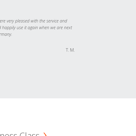
re very pleased with the service and
 happily use it again when we are next
rmany.
T. M.
ness Class