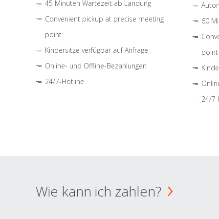
45 Minuten Wartezeit ab Landung
Autom
Convenient pickup at precise meeting
60 Mi
point
Conve
Kindersitze verfügbar auf Anfrage
point
Online- und Offline-Bezahlungen
Kinde
24/7-Hotline
Onlin
24/7-
Wie kann ich zahlen?