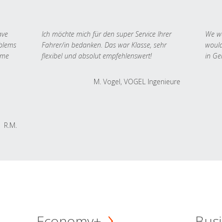
ave
Ich möchte mich für den super Service Ihrer
We we
oblems
Fahrer/in bedanken. Das war Klasse, sehr
would
 me
flexibel und absolut empfehlenswert!
in Ge
M. Vogel, VOGEL Ingenieure
R.M.
Economy+
Busi