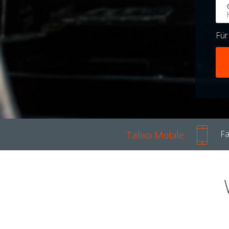
Fü
Talixo Mobile
Fa