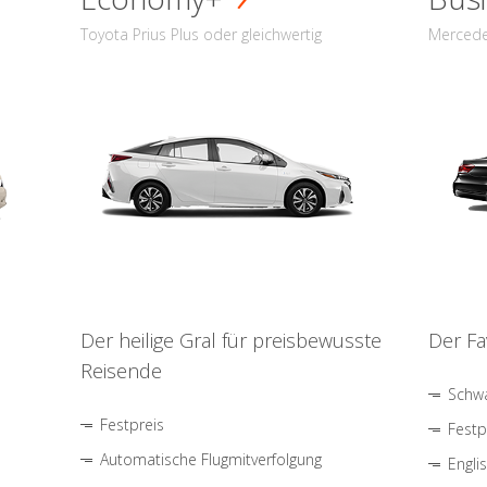
Toyota Prius Plus oder gleichwertig
Mercede
Der heilige Gral für preisbewusste
Der Fa
Reisende
Schwa
Festpreis
Festp
Automatische Flugmitverfolgung
Engli