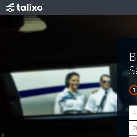
B
S
A
Z