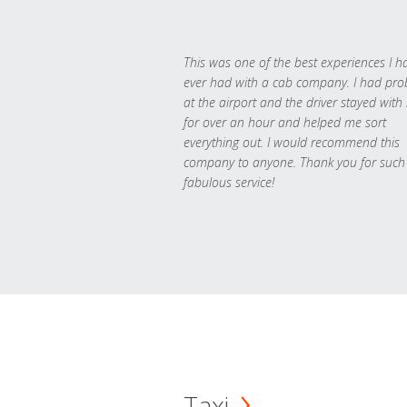
This was one of the best experiences I h
ever had with a cab company. I had pr
at the airport and the driver stayed with
for over an hour and helped me sort
everything out. I would recommend this
company to anyone. Thank you for such
fabulous service!
Taxi