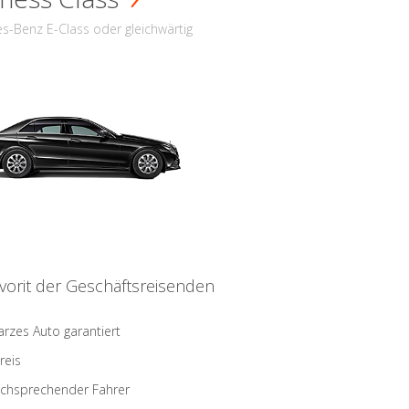
s-Benz E-Class oder gleichwärtig
vorit der Geschäftsreisenden
rzes Auto garantiert
reis
schsprechender Fahrer