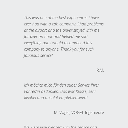
This was one of the best experiences I have
ever had with a cab company. I had problems
at the airport and the driver stayed with me
for over an hour and helped me sort
everything out. I would recommend this
company to anyone. Thank you for such
fabulous service!
R.M.
Ich möchte mich für den super Service Ihrer
Fahrer/in bedanken. Das war Klasse, sehr
flexibel und absolut empfehlenswert!
M. Vogel, VOGEL Ingenieure
We were very pleased with the service and