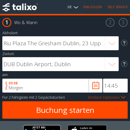
DE
EINLOGGEN
SELF SERVICE
Wo & Wann
Abholort:
Zielort:
am:
09.08
Morgen
Für
2 Fahrgäste
mit
2 Gepäckstücken
Weitere Optionen