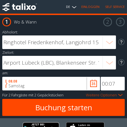
DE
EINLOGGEN
SELF SERVICE
Wo & Wann
Abholort:
Zielort:
am:
08.08
Samstag
Für
2 Fahrgäste
mit
2 Gepäckstücken
Weitere Optionen