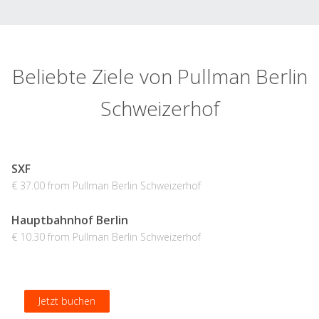
Beliebte Ziele von Pullman Berlin
Schweizerhof
SXF
€ 37.00 from Pullman Berlin Schweizerhof
Hauptbahnhof Berlin
€ 10.30 from Pullman Berlin Schweizerhof
Jetzt buchen
Jetzt buchen