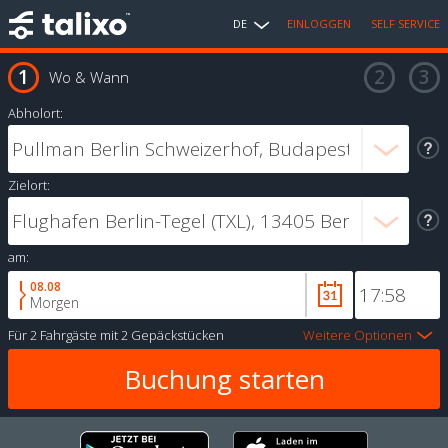
DE
EINLOGGEN
SELF SERVICE
Wo & Wann
Abholort:
Zielort:
am:
08.08
Morgen
Für
2 Fahrgäste
mit
2 Gepäckstücken
Weitere Optionen