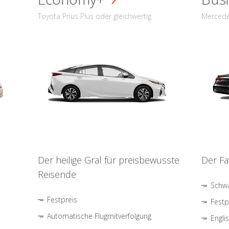
Toyota Prius Plus oder gleichwertig
Mercede
Der heilige Gral für preisbewusste
Der Fa
Reisende
Schwa
Festpreis
Festp
Automatische Flugmitverfolgung
Engli