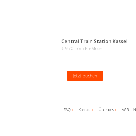
Central Train Station Kassel
€ 9.70 from PreMotel
Jetzt buchen
FAQ
Kontakt
Über uns
AGBs - N