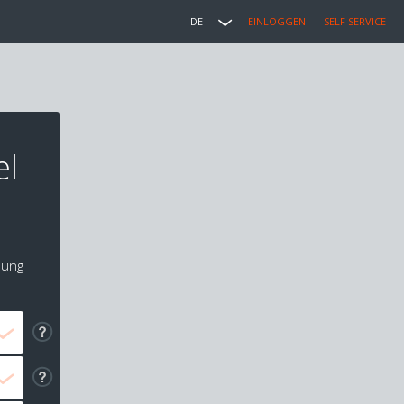
DE
EINLOGGEN
SELF SERVICE
el
lung