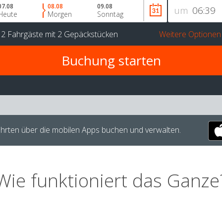
07.08
08.08
09.08
um
Heute
Morgen
Sonntag
r
2 Fahrgäste
mit
2 Gepäckstücken
Weitere Optionen
hrten über die mobilen Apps buchen und verwalten.
Wie funktioniert das Ganze