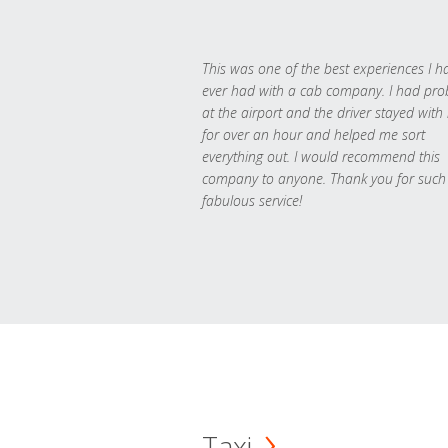
This was one of the best experiences I h
ever had with a cab company. I had pr
at the airport and the driver stayed with
for over an hour and helped me sort
everything out. I would recommend this
company to anyone. Thank you for such
fabulous service!
Taxi