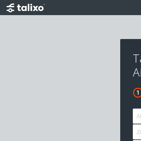
T
A
A
Z