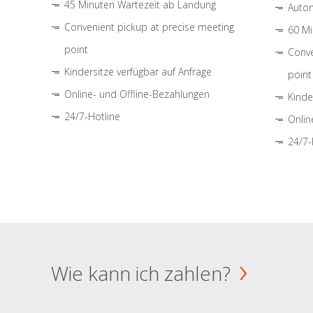
45 Minuten Wartezeit ab Landung
Autom
Convenient pickup at precise meeting
60 Mi
point
Conve
Kindersitze verfügbar auf Anfrage
point
Online- und Offline-Bezahlungen
Kinde
24/7-Hotline
Onlin
24/7-
Wie kann ich zahlen?