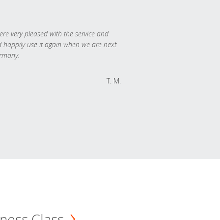
re very pleased with the service and
 happily use it again when we are next
rmany.
T. M.
ness Class