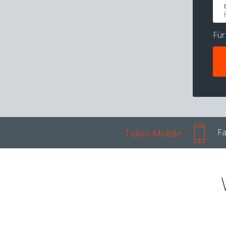
Fü
Talixo Mobile
Fa