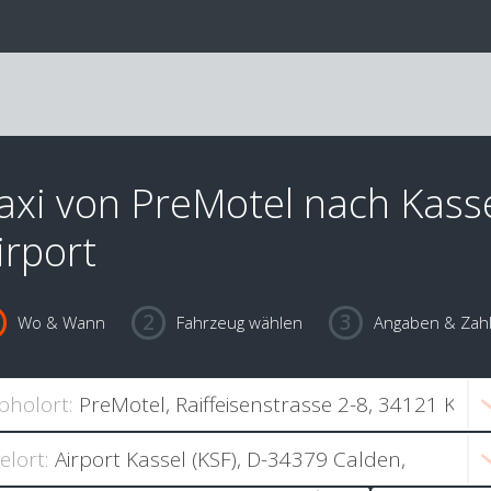
axi von PreMotel nach Kass
irport
Wo & Wann
Fahrzeug wählen
Angaben & Zah
bholort:
ielort: