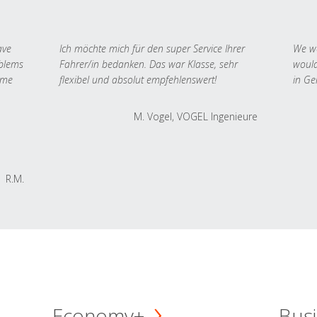
ave
Ich möchte mich für den super Service Ihrer
We we
oblems
Fahrer/in bedanken. Das war Klasse, sehr
would
 me
flexibel und absolut empfehlenswert!
in Ge
M. Vogel, VOGEL Ingenieure
R.M.
Economy+
Busi