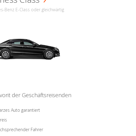
s-Benz E-Class oder gleichwärtig
vorit der Geschäftsreisenden
rzes Auto garantiert
reis
schsprechender Fahrer