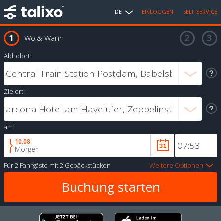
DE
EINLOGGEN
SELF SERVICE
Wo & Wann
Abholort:
Zielort:
am:
10.08
Morgen
Für
2 Fahrgäste
mit
2 Gepäckstücken
Weitere Optionen