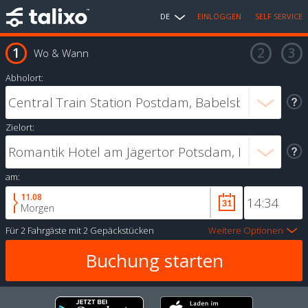
DE
EINLOGGEN
SELF SERVICE
Wo & Wann
Abholort:
Zielort:
am:
11.08
Morgen
Für
2 Fahrgäste
mit
2 Gepäckstücken
Weitere Optionen