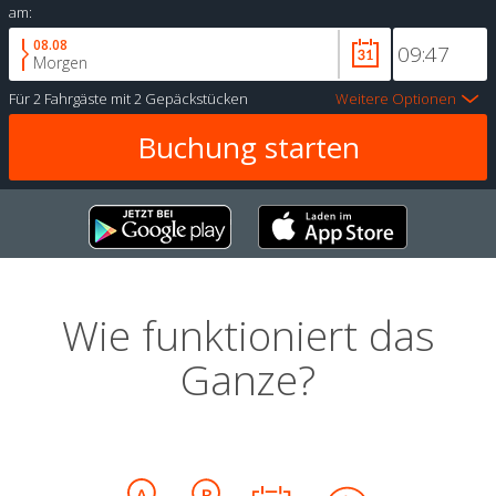
am:
08.08
Morgen
Für
2 Fahrgäste
mit
2 Gepäckstücken
Weitere Optionen
Wie funktioniert das
Ganze?