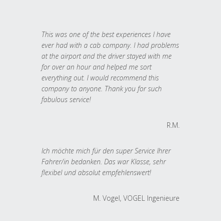
This was one of the best experiences I have
ever had with a cab company. I had problems
at the airport and the driver stayed with me
for over an hour and helped me sort
everything out. I would recommend this
company to anyone. Thank you for such
fabulous service!
R.M.
Ich möchte mich für den super Service Ihrer
Fahrer/in bedanken. Das war Klasse, sehr
flexibel und absolut empfehlenswert!
M. Vogel, VOGEL Ingenieure