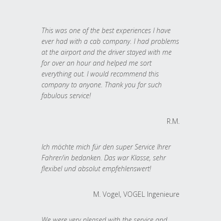
This was one of the best experiences I have
ever had with a cab company. I had problems
at the airport and the driver stayed with me
for over an hour and helped me sort
everything out. I would recommend this
company to anyone. Thank you for such
fabulous service!
R.M.
Ich möchte mich für den super Service Ihrer
Fahrer/in bedanken. Das war Klasse, sehr
flexibel und absolut empfehlenswert!
M. Vogel, VOGEL Ingenieure
We were very pleased with the service and