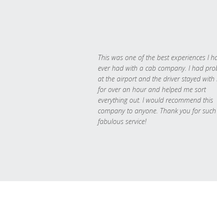
This was one of the best experiences I h
ever had with a cab company. I had pr
at the airport and the driver stayed with
for over an hour and helped me sort
everything out. I would recommend this
company to anyone. Thank you for such
fabulous service!