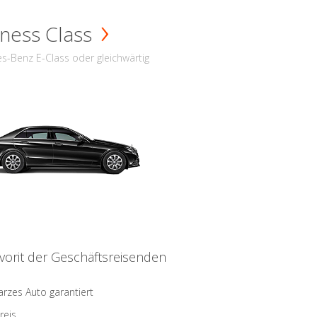
ness Class
s-Benz E-Class oder gleichwärtig
vorit der Geschäftsreisenden
rzes Auto garantiert
reis