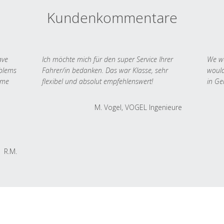
Kundenkommentare
ave
Ich möchte mich für den super Service Ihrer
We we
oblems
Fahrer/in bedanken. Das war Klasse, sehr
would
 me
flexibel und absolut empfehlenswert!
in Ge
M. Vogel, VOGEL Ingenieure
R.M.