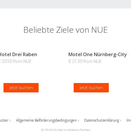
Beliebte Ziele von NUE
Hotel Drei Raben
Motel One Nürnberg-City
€ 20.50 from NUE
€ 21.30 from NUE
Jetzt buchen
Jetzt buchen
utzer
Allgemeine Beförderungsbedingungen
Datenschutzerklärung
Im
© 2026 Public in Motion GmbH