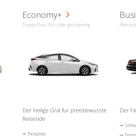
Economy+
Busi
Toyota Prius Plus oder gleichwertig
Mercede
Der heilige Gral für preisbewusste
Der Fa
Reisende
Schwa
Festpreis
Festp