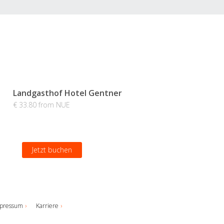
Landgasthof Hotel Gentner
€ 33.80 from NUE
Jetzt buchen
pressum
Karriere