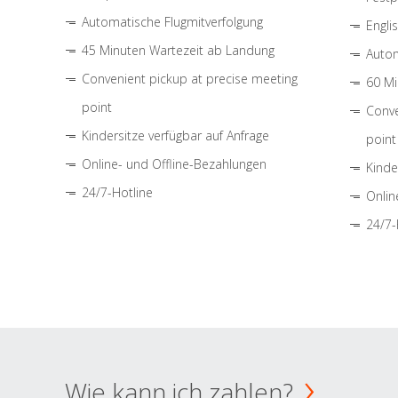
Automatische Flugmitverfolgung
Engli
45 Minuten Wartezeit ab Landung
Autom
Convenient pickup at precise meeting
60 Mi
point
Conve
Kindersitze verfügbar auf Anfrage
point
Online- und Offline-Bezahlungen
Kinde
24/7-Hotline
Onlin
24/7-
Wie kann ich zahlen?