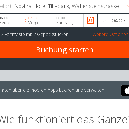
ielort:
06.08
07.08
08.08
um
Heute
Morgen
Samstag
r
2 Fahrgäste
mit
2 Gepäckstücken
Weitere Optionen
hrten über die mobilen Apps buchen und verwalten.
Wie funktioniert das Ganze