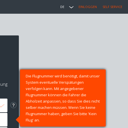
DE
EINLOGGEN
SELF SERVICE
Die Flugnummer wird benötigt, damit unser
System eventuelle Verspätungen
lung
verfolgen kann. Mit angegebener
Flugnummer können die Fahrer die
Abholzeit anpassen, so dass Sie dies nicht
selber machen müssen. Wenn Sie keine
Flugnummer haben, geben Sie bitte 'Kein
Flug' an.