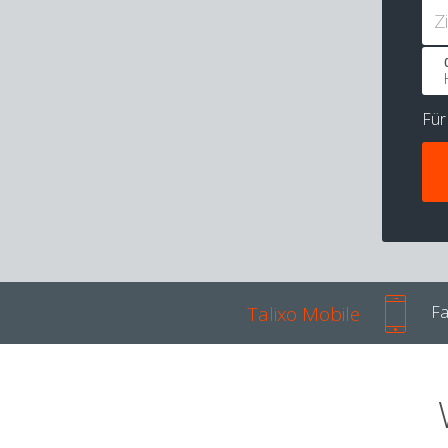
Z
Fü
Talixo Mobile
Fa