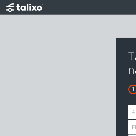
T
n
A
F