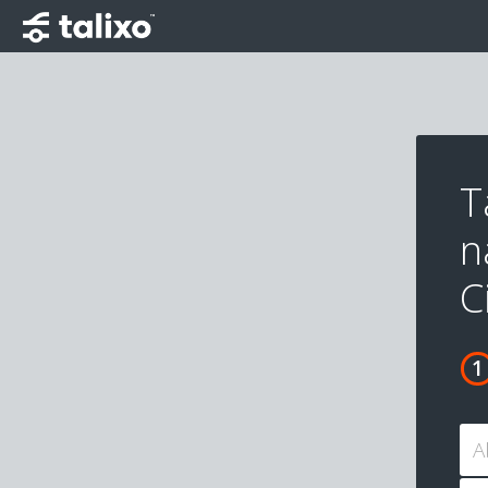
T
n
C
A