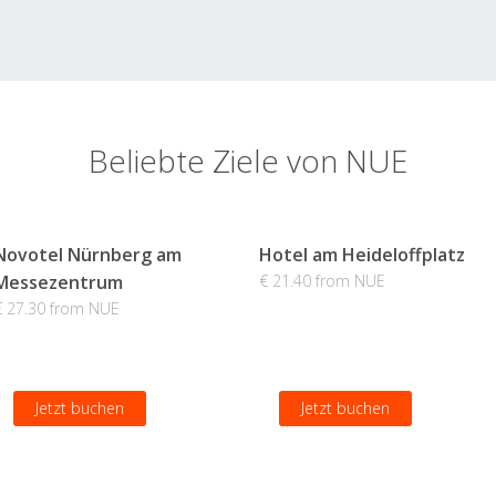
Beliebte Ziele von NUE
Novotel Nürnberg am
Hotel am Heideloffplatz
Messezentrum
€ 21.40 from NUE
€ 27.30 from NUE
Jetzt buchen
Jetzt buchen