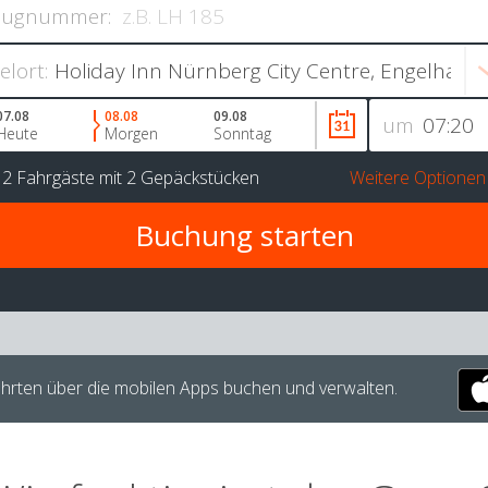
lugnummer:
ielort:
07.08
08.08
09.08
um
Heute
Morgen
Sonntag
r
2 Fahrgäste
mit
2 Gepäckstücken
Weitere Optionen
hrten über die mobilen Apps buchen und verwalten.