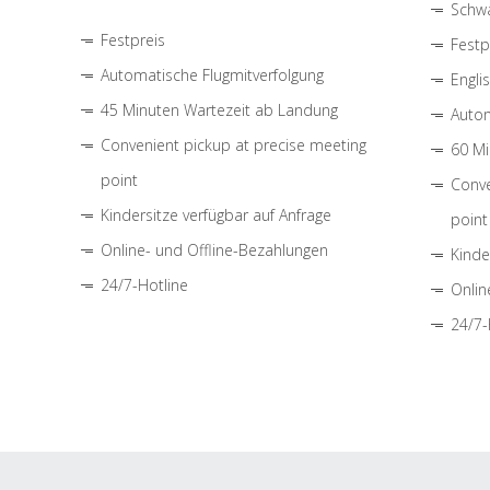
Schwa
Festpreis
Festp
Automatische Flugmitverfolgung
Engli
45 Minuten Wartezeit ab Landung
Autom
Convenient pickup at precise meeting
60 Mi
point
Conve
Kindersitze verfügbar auf Anfrage
point
Online- und Offline-Bezahlungen
Kinde
24/7-Hotline
Onlin
24/7-