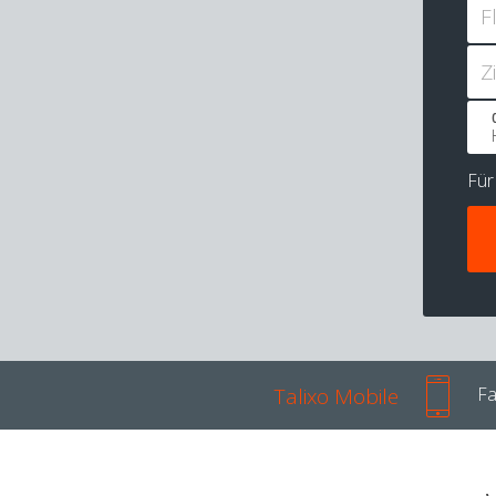
F
Z
Fü
Talixo Mobile
Fa