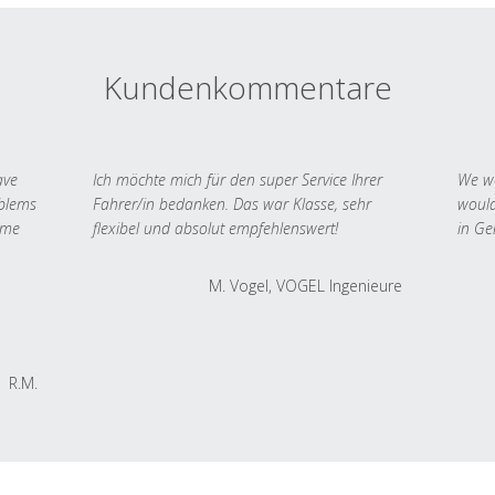
Kundenkommentare
ave
Ich möchte mich für den super Service Ihrer
We we
oblems
Fahrer/in bedanken. Das war Klasse, sehr
would
 me
flexibel und absolut empfehlenswert!
in Ge
M. Vogel, VOGEL Ingenieure
R.M.