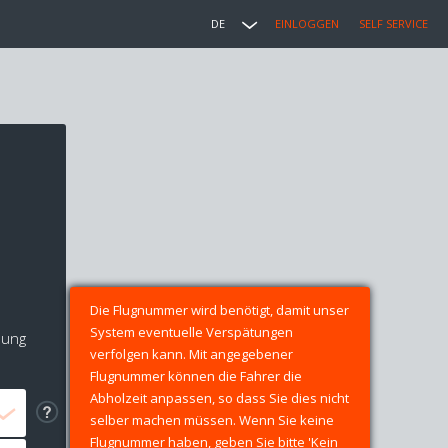
DE
EINLOGGEN
SELF SERVICE
Die Flugnummer wird benötigt, damit unser
System eventuelle Verspätungen
lung
verfolgen kann. Mit angegebener
Flugnummer können die Fahrer die
Abholzeit anpassen, so dass Sie dies nicht
selber machen müssen. Wenn Sie keine
Flugnummer haben, geben Sie bitte 'Kein