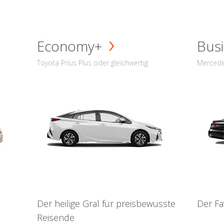
Economy+
Busi
Toyota Prius Plus oder gleichwertig
Mercede
Der heilige Gral für preisbewusste
Der Fa
Reisende