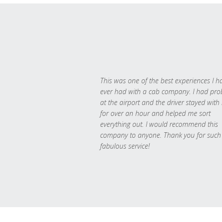
This was one of the best experiences I h
ever had with a cab company. I had pr
at the airport and the driver stayed with
for over an hour and helped me sort
everything out. I would recommend this
company to anyone. Thank you for such
fabulous service!