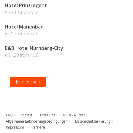
Hotel Prinzregent
€ 19.40 from NUE
Hotel Marienbad
€ 20.70 from NUE
B&B Hotel Nürnberg-City
€ 21.20 from NUE
Jetzt buchen
Jetzt buchen
Jetzt buchen
Jetzt buchen
FAQ
Kontakt
Über uns
AGBs - Nutzer
Allgemeine Beförderungsbedingungen
Datenschutzerklärung
Impressum
Karriere