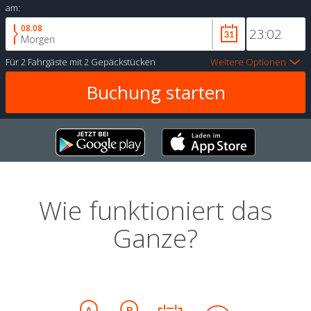
am:
08.08
Morgen
Für
2 Fahrgäste
mit
2 Gepäckstücken
Weitere Optionen
Wie funktioniert das
Ganze?