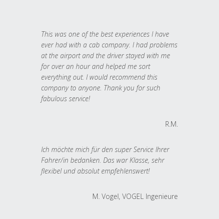
This was one of the best experiences I have
ever had with a cab company. I had problems
at the airport and the driver stayed with me
for over an hour and helped me sort
everything out. I would recommend this
company to anyone. Thank you for such
fabulous service!
R.M.
Ich möchte mich für den super Service Ihrer
Fahrer/in bedanken. Das war Klasse, sehr
flexibel und absolut empfehlenswert!
M. Vogel, VOGEL Ingenieure