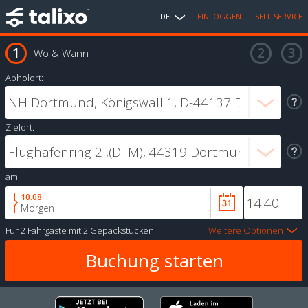
DE
EINLOGGEN
SELF SERVICE
Wo & Wann
Abholort:
Zielort:
am:
10.08
Morgen
Für
2 Fahrgäste
mit
2 Gepäckstücken
Weitere Optionen