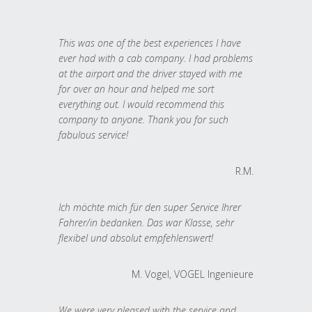
This was one of the best experiences I have
ever had with a cab company. I had problems
at the airport and the driver stayed with me
for over an hour and helped me sort
everything out. I would recommend this
company to anyone. Thank you for such
fabulous service!
R.M.
Ich möchte mich für den super Service Ihrer
Fahrer/in bedanken. Das war Klasse, sehr
flexibel und absolut empfehlenswert!
M. Vogel, VOGEL Ingenieure
We were very pleased with the service and