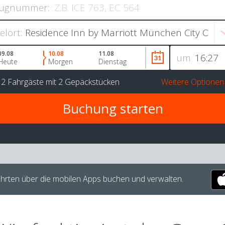
ugnummer:
ielort:
09.08
10.08
11.08
um
Heute
Morgen
Dienstag
r
2 Fahrgäste
mit
2 Gepäckstücken
Weitere Optionen
hrten über die mobilen Apps buchen und verwalten.