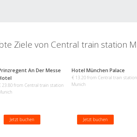
bte Ziele von Central train station 
Prinzregent An Der Messe
Hotel München Palace
Hotel
€ 13.20 from Central train station
Munich
€ 23.80 from Central train station
Munich
Jetzt buchen
Jetzt buchen