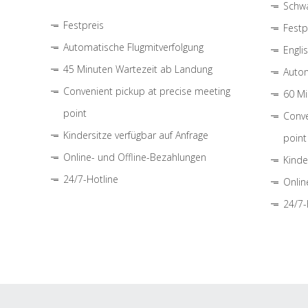
Schwa
Festpreis
Festp
Automatische Flugmitverfolgung
Engli
45 Minuten Wartezeit ab Landung
Autom
Convenient pickup at precise meeting
60 Mi
point
Conve
Kindersitze verfügbar auf Anfrage
point
Online- und Offline-Bezahlungen
Kinde
24/7-Hotline
Onlin
24/7-