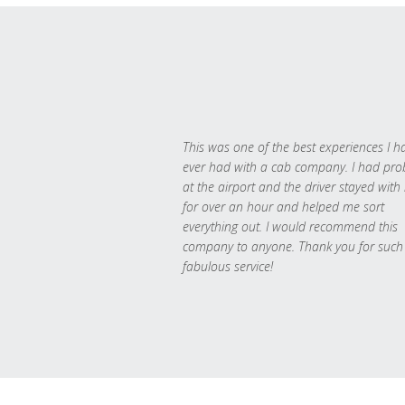
This was one of the best experiences I h
ever had with a cab company. I had pr
at the airport and the driver stayed with
for over an hour and helped me sort
everything out. I would recommend this
company to anyone. Thank you for such
fabulous service!