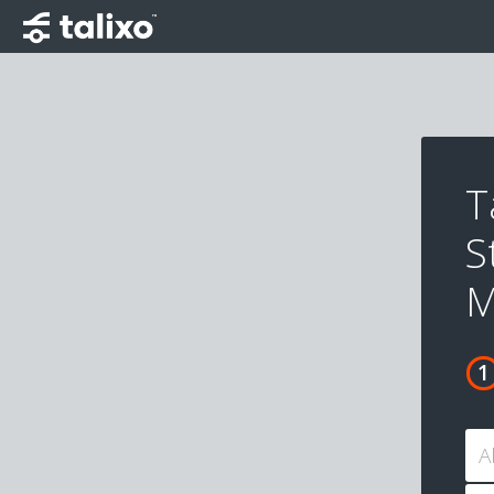
T
S
M
A