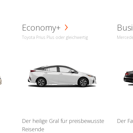
Economy+
Busi
Toyota Prius Plus oder gleichwertig
Mercede
Der heilige Gral für preisbewusste
Der Fa
Reisende