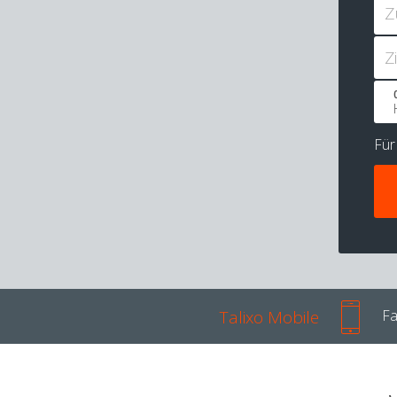
Z
Z
Fü
Talixo Mobile
Fa