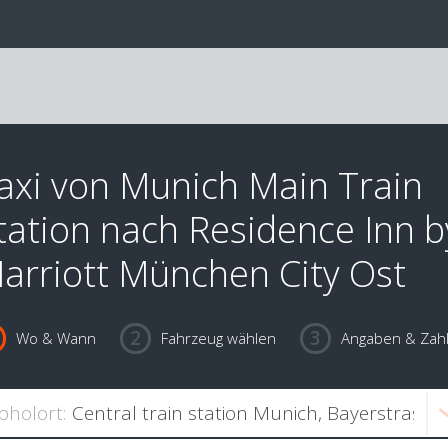
axi von Munich Main Train
tation nach Residence Inn b
arriott München City Ost
Wo & Wann
Fahrzeug wählen
Angaben & Zah
bholort: