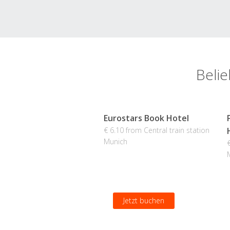
Belie
Eurostars Book Hotel
€ 6.10 from Central train station
Munich
Jetzt buchen