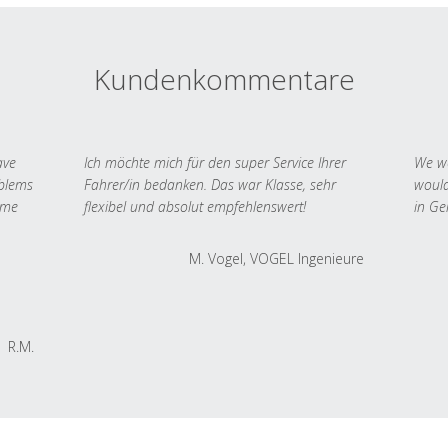
Kundenkommentare
ave
Ich möchte mich für den super Service Ihrer
We we
oblems
Fahrer/in bedanken. Das war Klasse, sehr
would
 me
flexibel und absolut empfehlenswert!
in Ge
M. Vogel, VOGEL Ingenieure
R.M.