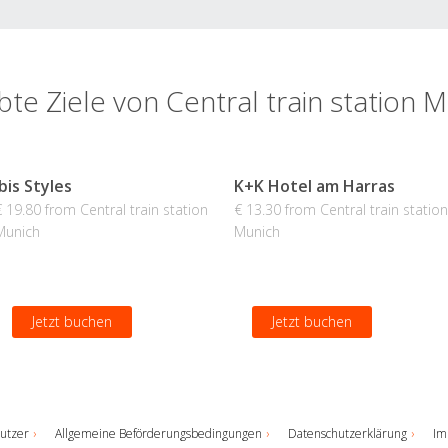
bte Ziele von Central train station 
Ibis Styles
K+K Hotel am Harras
€ 19.80 from Central train station
€ 13.30 from Central train station
Munich
Munich
Jetzt buchen
Jetzt buchen
utzer
Allgemeine Beförderungsbedingungen
Datenschutzerklärung
Im