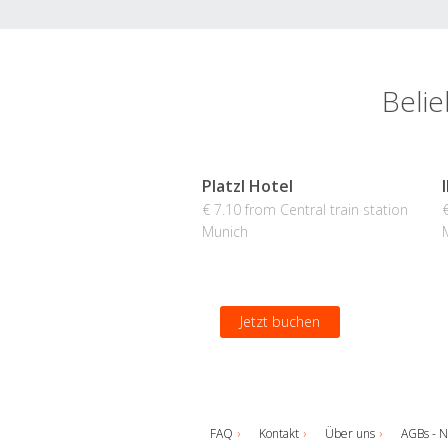
Belie
Platzl Hotel
€ 7.10 from Central train station
Munich
Jetzt buchen
FAQ
Kontakt
Über uns
AGBs - N