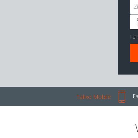
Z
Fü
Talixo Mobile
Fa