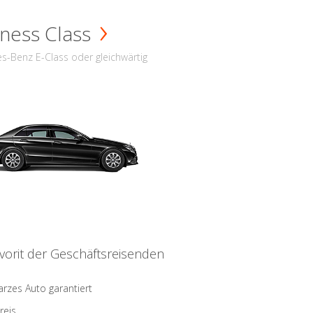
ness Class
s-Benz E-Class oder gleichwärtig
vorit der Geschäftsreisenden
rzes Auto garantiert
reis