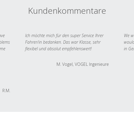
Kundenkommentare
ave
Ich möchte mich für den super Service Ihrer
We we
oblems
Fahrer/in bedanken. Das war Klasse, sehr
would
 me
flexibel und absolut empfehlenswert!
in Ge
M. Vogel, VOGEL Ingenieure
R.M.