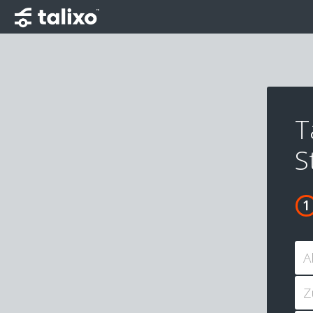
T
S
A
Z