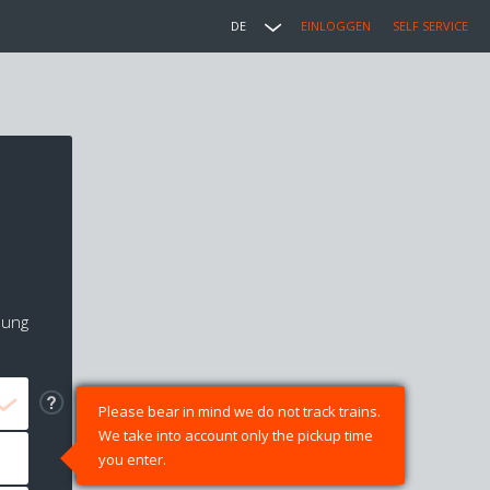
DE
EINLOGGEN
SELF SERVICE
lung
Please bear in mind we do not track trains.
We take into account only the pickup time
you enter.