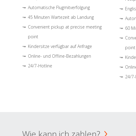
Automatische Flugmitverfolgung
Engli
45 Minuten Wartezeit ab Landung
Autom
Convenient pickup at precise meeting
60 Mi
point
Conve
Kindersitze verfügbar auf Anfrage
point
Online- und Offline-Bezahlungen
Kinde
24/7-Hotline
Onlin
24/7-
Wie kann ich zahlen?