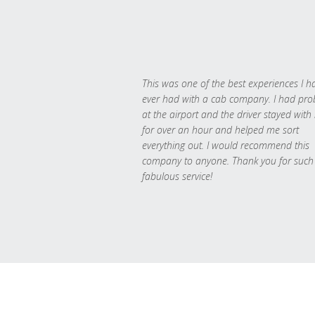
This was one of the best experiences I h
ever had with a cab company. I had pr
at the airport and the driver stayed with
for over an hour and helped me sort
everything out. I would recommend this
company to anyone. Thank you for such
fabulous service!