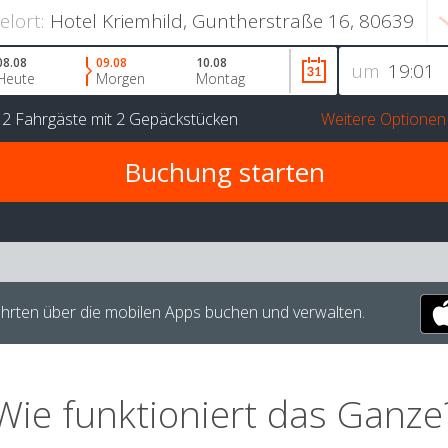
ielort:
08.08
09.08
10.08
um
Heute
Morgen
Montag
r
2 Fahrgäste
mit
2 Gepäckstücken
Weitere Optionen
hrten über die mobilen Apps buchen und verwalten.
Wie funktioniert das Ganze