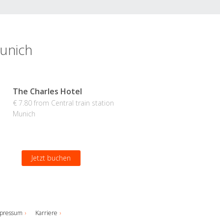
Munich
The Charles Hotel
€ 7.80 from Central train station
Munich
Jetzt buchen
pressum
Karriere