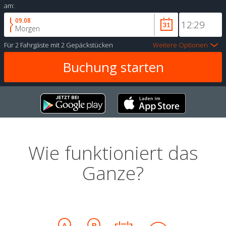
am:
09.08
Morgen
Für
2 Fahrgäste
mit
2 Gepäckstücken
Weitere Optionen
Wie funktioniert das
Ganze?