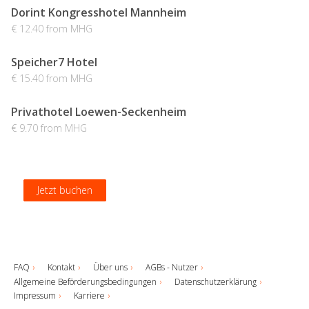
Dorint Kongresshotel Mannheim
€ 12.40 from MHG
Speicher7 Hotel
€ 15.40 from MHG
Privathotel Loewen-Seckenheim
€ 9.70 from MHG
Jetzt buchen
Jetzt buchen
Jetzt buchen
Jetzt buchen
FAQ
Kontakt
Über uns
AGBs - Nutzer
Allgemeine Beförderungsbedingungen
Datenschutzerklärung
Impressum
Karriere