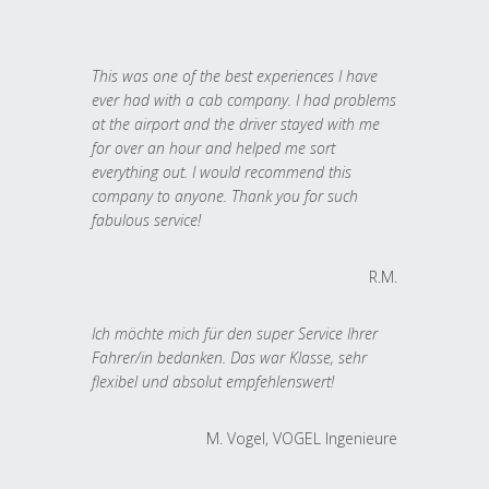
This was one of the best experiences I have
ever had with a cab company. I had problems
at the airport and the driver stayed with me
for over an hour and helped me sort
everything out. I would recommend this
company to anyone. Thank you for such
fabulous service!
R.M.
Ich möchte mich für den super Service Ihrer
Fahrer/in bedanken. Das war Klasse, sehr
flexibel und absolut empfehlenswert!
M. Vogel, VOGEL Ingenieure