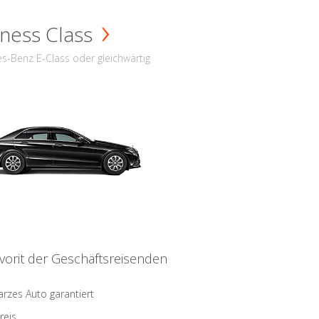
ness Class
s-Benz E-Class oder gleichwärtig
vorit der Geschäftsreisenden
rzes Auto garantiert
reis