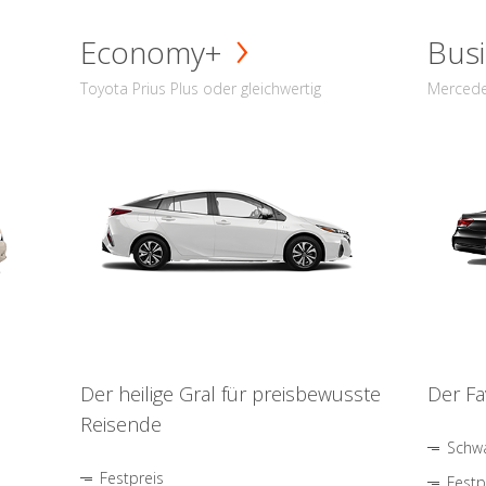
Economy+
Busi
Toyota Prius Plus oder gleichwertig
Mercede
Der heilige Gral für preisbewusste
Der Fa
Reisende
Schwa
Festpreis
Festp