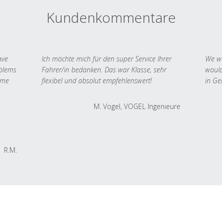
Kundenkommentare
ave
Ich möchte mich für den super Service Ihrer
We we
oblems
Fahrer/in bedanken. Das war Klasse, sehr
would
 me
flexibel und absolut empfehlenswert!
in Ge
M. Vogel, VOGEL Ingenieure
R.M.