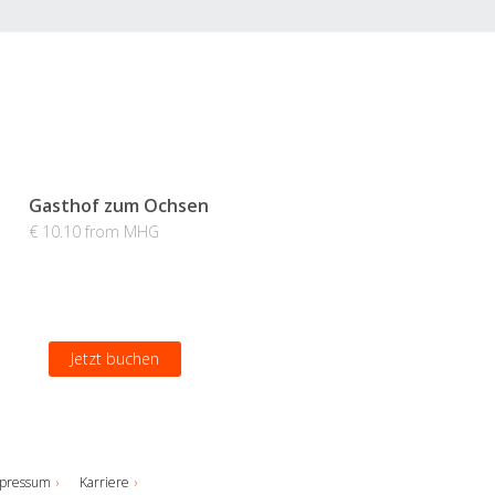
Gasthof zum Ochsen
€ 10.10 from MHG
Jetzt buchen
pressum
Karriere