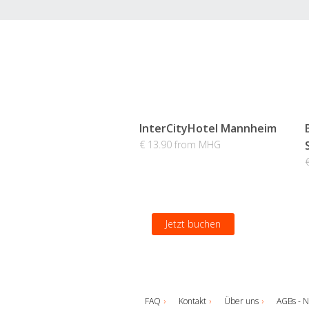
InterCityHotel Mannheim
€ 13.90 from MHG
Jetzt buchen
FAQ
Kontakt
Über uns
AGBs - N