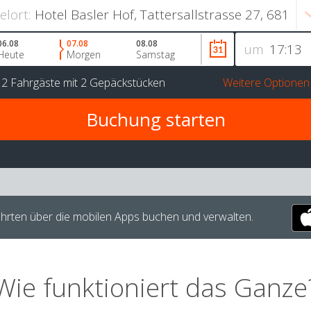
ielort:
06.08
07.08
08.08
um
Heute
Morgen
Samstag
r
2 Fahrgäste
mit
2 Gepäckstücken
Weitere Optionen
hrten über die mobilen Apps buchen und verwalten.
Wie funktioniert das Ganze