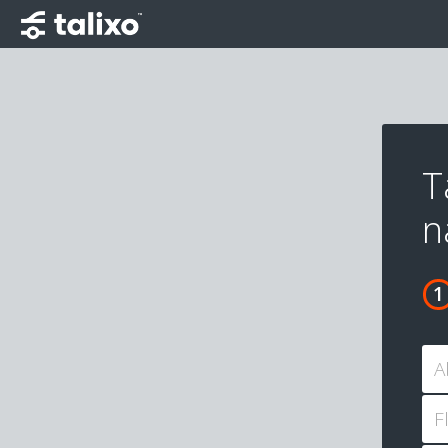
T
n
A
F