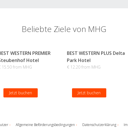
Beliebte Ziele von MHG
BEST WESTERN PREMIER
BEST WESTERN PLUS Delta
Steubenhof Hotel
Park Hotel
€ 15.50 from MHG
€ 12.20 from MHG
Jetzt buchen
Jetzt buchen
utzer
Allgemeine Beförderungsbedingungen
Datenschutzerklärung
Im