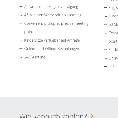
Automatische Flugmitverfolgung
Engli
45 Minuten Wartezeit ab Landung
Autom
Convenient pickup at precise meeting
60 Mi
point
Conve
Kindersitze verfügbar auf Anfrage
point
Online- und Offline-Bezahlungen
Kinde
24/7-Hotline
Onlin
24/7-
Wie kann ich zahlen?