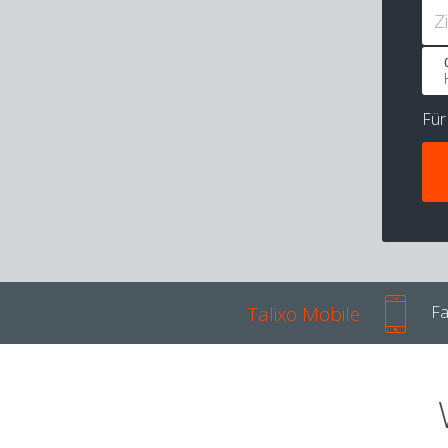
Z
Fü
Talixo Mobile
Fa