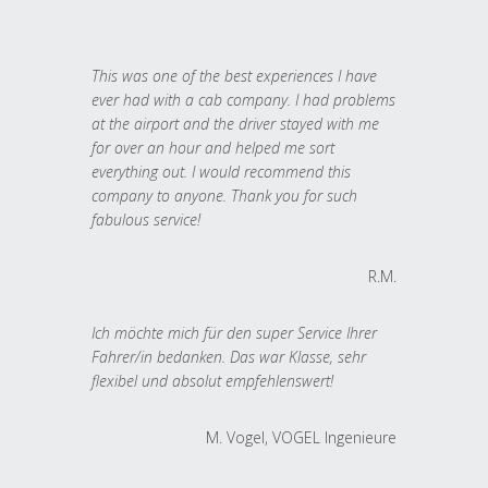
This was one of the best experiences I have
ever had with a cab company. I had problems
at the airport and the driver stayed with me
for over an hour and helped me sort
everything out. I would recommend this
company to anyone. Thank you for such
fabulous service!
R.M.
Ich möchte mich für den super Service Ihrer
Fahrer/in bedanken. Das war Klasse, sehr
flexibel und absolut empfehlenswert!
M. Vogel, VOGEL Ingenieure