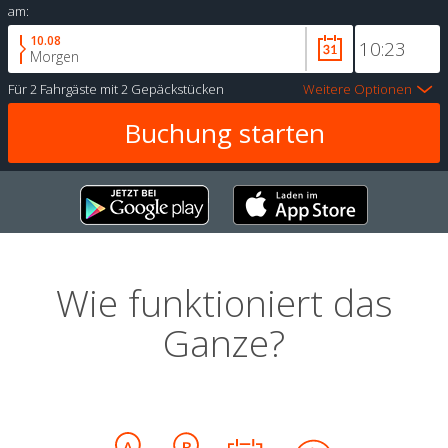
am:
10.08
Morgen
Für
2 Fahrgäste
mit
2 Gepäckstücken
Weitere Optionen
Wie funktioniert das
Ganze?