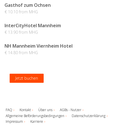
Gasthof zum Ochsen
€ 10.10 from MHG
InterCityHotel Mannheim
€ 13.90 from MHG
NH Mannheim Viernheim Hotel
€ 14.80 from MHG
Jetzt buchen
Jetzt buchen
Jetzt buchen
Jetzt buchen
FAQ
Kontakt
Über uns
AGBs - Nutzer
Allgemeine Beförderungsbedingungen
Datenschutzerklärung
Impressum
Karriere