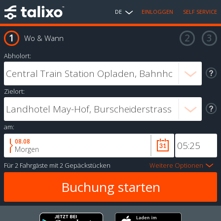
DE
EINLOGGEN
SELF SERVICE
Wo & Wann
Abholort:
Zielort:
am:
08.08
Morgen
Für
2 Fahrgäste
mit
2 Gepäckstücken
Weitere Optionen