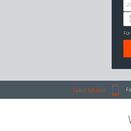
Z
Fü
Talixo Mobile
Fa