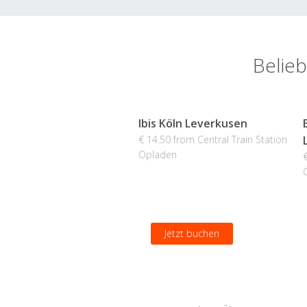
Belieb
Ibis Köln Leverkusen
€ 14.50 from Central Train Station
Opladen
Jetzt buchen