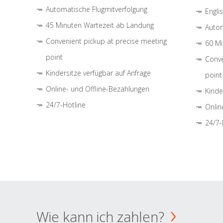
Automatische Flugmitverfolgung
Engli
45 Minuten Wartezeit ab Landung
Autom
Convenient pickup at precise meeting
60 Mi
point
Conve
Kindersitze verfügbar auf Anfrage
point
Online- und Offline-Bezahlungen
Kinde
24/7-Hotline
Onlin
24/7-
Wie kann ich zahlen?