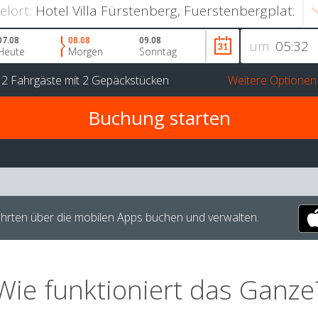
ielort:
07.08
08.08
09.08
um
Heute
Morgen
Sonntag
r
2 Fahrgäste
mit
2 Gepäckstücken
Weitere Optionen
hrten über die mobilen Apps buchen und verwalten.
Wie funktioniert das Ganze