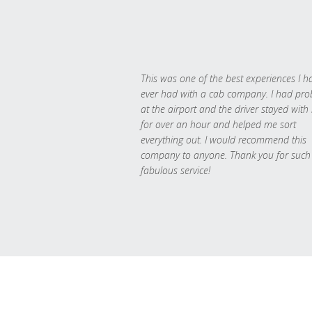
This was one of the best experiences I h
ever had with a cab company. I had pr
at the airport and the driver stayed with
for over an hour and helped me sort
everything out. I would recommend this
company to anyone. Thank you for such
fabulous service!