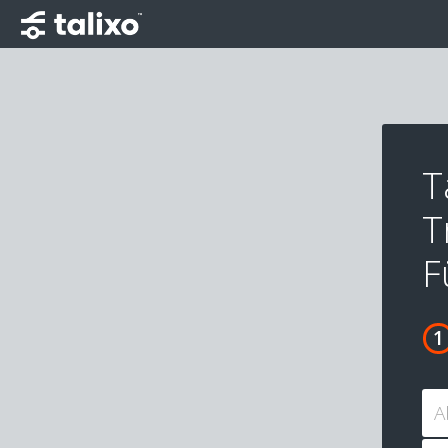
T
T
F
A