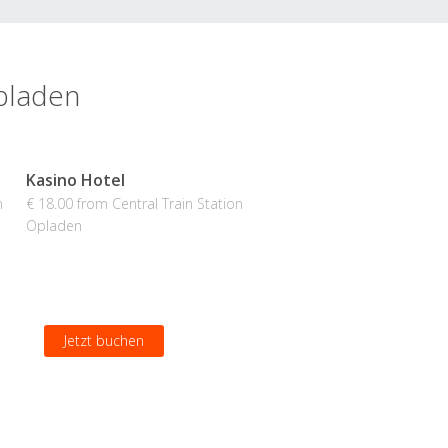
Opladen
Kasino Hotel
n
€ 18.00 from Central Train Station
Opladen
Jetzt buchen