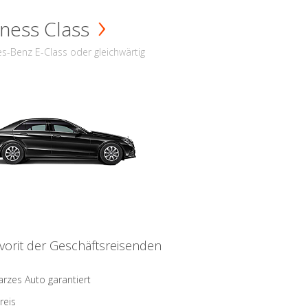
ness Class
s-Benz E-Class oder gleichwärtig
vorit der Geschäftsreisenden
rzes Auto garantiert
reis