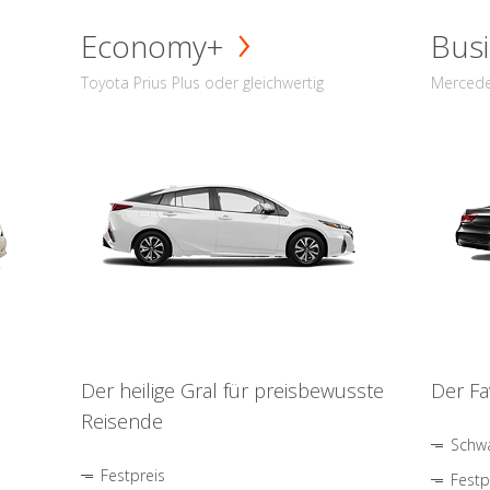
Economy+
Busi
Toyota Prius Plus oder gleichwertig
Mercede
Der heilige Gral für preisbewusste
Der Fa
Reisende
Schwa
Festpreis
Festp