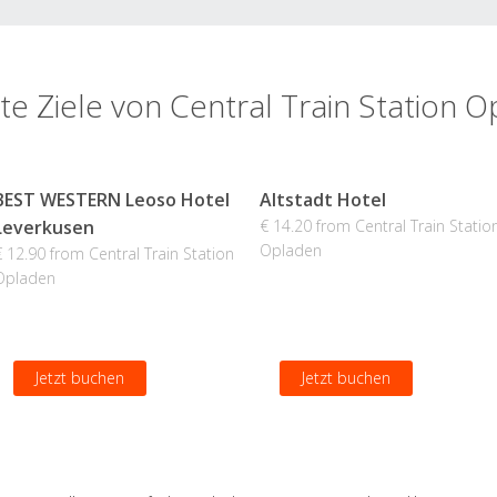
te Ziele von Central Train Station 
BEST WESTERN Leoso Hotel
Altstadt Hotel
Leverkusen
€ 14.20 from Central Train Statio
Opladen
€ 12.90 from Central Train Station
Opladen
Jetzt buchen
Jetzt buchen