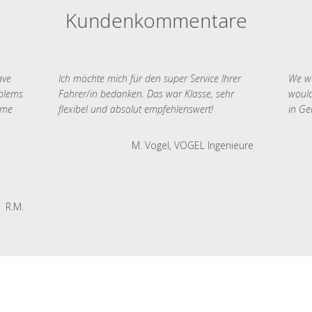
Kundenkommentare
ave
Ich möchte mich für den super Service Ihrer
We we
oblems
Fahrer/in bedanken. Das war Klasse, sehr
would
 me
flexibel und absolut empfehlenswert!
in Ge
M. Vogel, VOGEL Ingenieure
R.M.