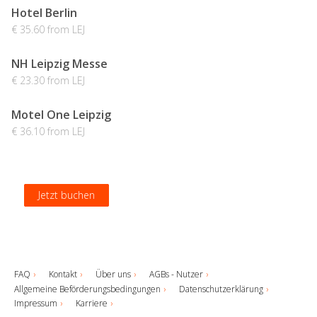
Hotel Berlin
€ 35.60 from LEJ
NH Leipzig Messe
€ 23.30 from LEJ
Motel One Leipzig
€ 36.10 from LEJ
Jetzt buchen
Jetzt buchen
Jetzt buchen
Jetzt buchen
FAQ
Kontakt
Über uns
AGBs - Nutzer
Allgemeine Beförderungsbedingungen
Datenschutzerklärung
Impressum
Karriere