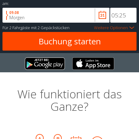
am:
09.08
Morgen
Für
2 Fahrgäste
mit
2 Gepäckstücken
Weitere Optionen
Wie funktioniert das
Ganze?