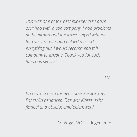
This was one of the best experiences I have
ever had with a cab company. I had problems
at the airport and the driver stayed with me
for over an hour and helped me sort
everything out. I would recommend this
company to anyone. Thank you for such
fabulous service!
R.M.
Ich möchte mich für den super Service Ihrer
Fahrer/in bedanken. Das war Klasse, sehr
flexibel und absolut empfehlenswert!
M. Vogel, VOGEL Ingenieure