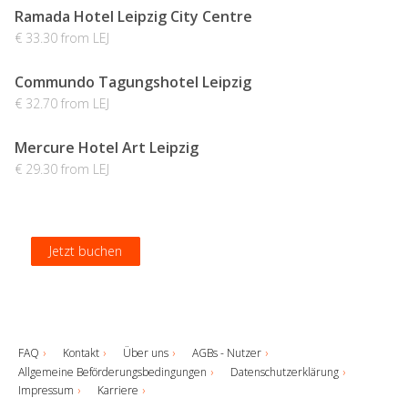
Ramada Hotel Leipzig City Centre
€ 33.30 from LEJ
Commundo Tagungshotel Leipzig
€ 32.70 from LEJ
Mercure Hotel Art Leipzig
€ 29.30 from LEJ
Jetzt buchen
Jetzt buchen
Jetzt buchen
Jetzt buchen
FAQ
Kontakt
Über uns
AGBs - Nutzer
Allgemeine Beförderungsbedingungen
Datenschutzerklärung
Impressum
Karriere