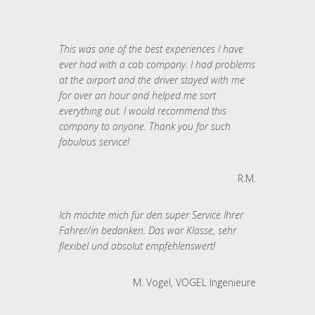
This was one of the best experiences I have
ever had with a cab company. I had problems
at the airport and the driver stayed with me
for over an hour and helped me sort
everything out. I would recommend this
company to anyone. Thank you for such
fabulous service!
R.M.
Ich möchte mich für den super Service Ihrer
Fahrer/in bedanken. Das war Klasse, sehr
flexibel und absolut empfehlenswert!
M. Vogel, VOGEL Ingenieure