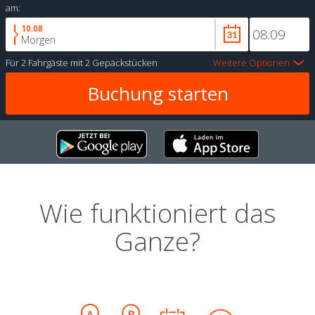
am:
10.08
Morgen
Für
2 Fahrgäste
mit
2 Gepäckstücken
Weitere Optionen
Wie funktioniert das
Ganze?